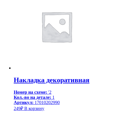
Накладка декоративная
Номер на схеме:
'2
Кол.-во на детале:
1
Артикул:
17010202990
249
₽
В корзину