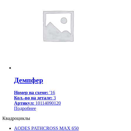
Демпфер
Номер на схеме:
'16
Кол.-во на детале:
3
Артикул:
10114090120
Подробнее
Квадроциклы
AODES PATHCROSS MAX 650