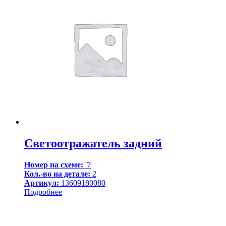
Светоотражатель задний
Номер на схеме:
'7
Кол.-во на детале:
2
Артикул:
13609180080
Подробнее