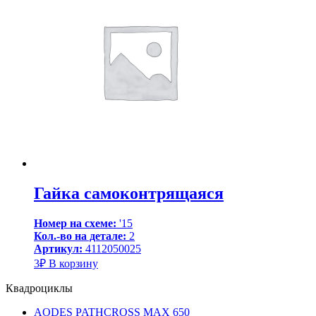
Гайка самоконтрящаяся
Номер на схеме:
'15
Кол.-во на детале:
2
Артикул:
4112050025
3
₽
В корзину
Квадроциклы
AODES PATHCROSS MAX 650