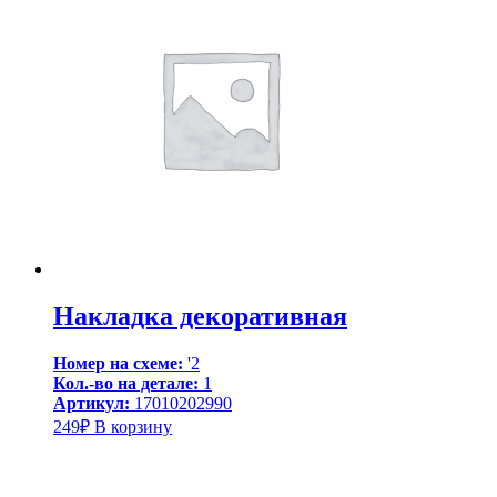
Накладка декоративная
Номер на схеме:
'2
Кол.-во на детале:
1
Артикул:
17010202990
249
₽
В корзину