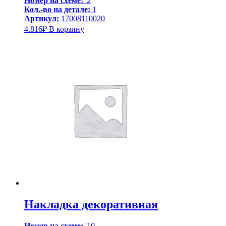
Номер на схеме:
'2
Кол.-во на детале:
1
Артикул:
17008110020
4.816
₽
В корзину
Накладка декоративная
Номер на схеме:
'10