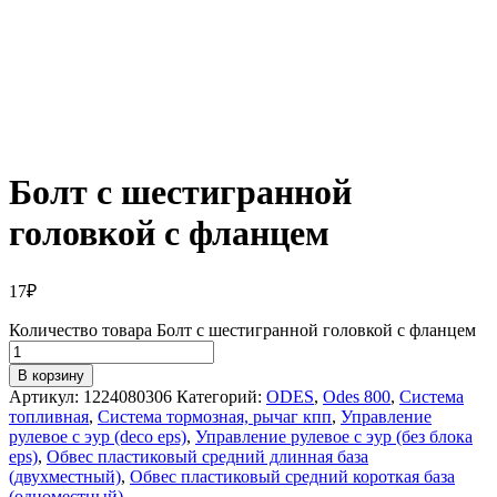
Болт с шестигранной
головкой с фланцем
17
₽
Количество товара Болт с шестигранной головкой с фланцем
В корзину
Артикул:
1224080306
Категорий:
ODES
,
Odes 800
,
Система
топливная
,
Система тормозная, рычаг кпп
,
Управление
рулевое с эур (deco eps)
,
Управление рулевое с эур (без блока
eps)
,
Обвес пластиковый средний длинная база
(двухместный)
,
Обвес пластиковый средний короткая база
(одноместный)