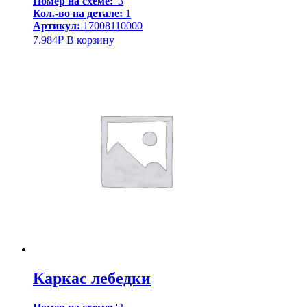
Номер на схеме:
'3
Кол.-во на детале:
1
Артикул:
17008110000
7.984
₽
В корзину
Каркас лебедки