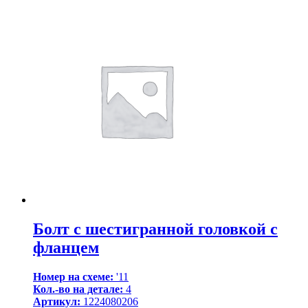
Болт с шестигранной головкой с
фланцем
Номер на схеме:
'11
Кол.-во на детале:
4
Артикул:
1224080206