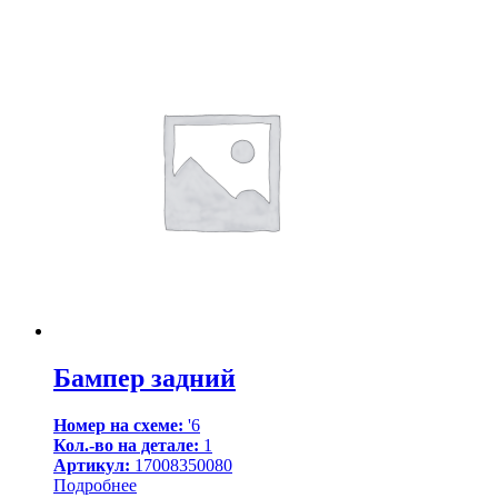
Бампер задний
Номер на схеме:
'6
Кол.-во на детале:
1
Артикул:
17008350080
Подробнее