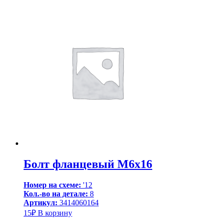
Болт фланцевый М6х16
Номер на схеме:
'12
Кол.-во на детале:
8
Артикул:
3414060164
15
₽
В корзину