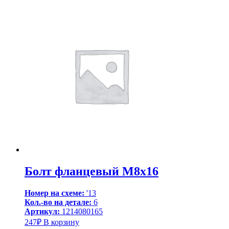
Болт фланцевый M8x16
Номер на схеме:
'13
Кол.-во на детале:
6
Артикул:
1214080165
247
₽
В корзину