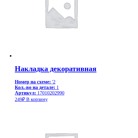
Накладка декоративная
Номер на схеме:
'2
Кол.-во на детале:
1
Артикул:
17010202990
249
₽
В корзину