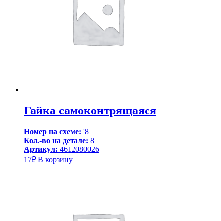
Гайка самоконтрящаяся
Номер на схеме:
'8
Кол.-во на детале:
8
Артикул:
4612080026
17
₽
В корзину