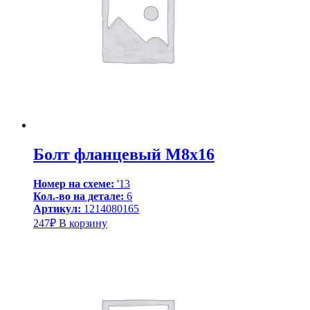
Болт фланцевый M8x16
Номер на схеме:
'13
Кол.-во на детале:
6
Артикул:
1214080165
247
₽
В корзину