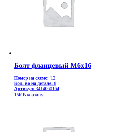
Болт фланцевый М6х16
Номер на схеме:
'12
Кол.-во на детале:
8
Артикул:
3414060164
15
₽
В корзину