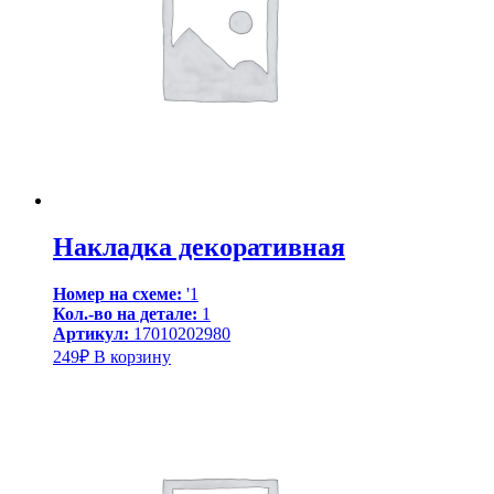
Накладка декоративная
Номер на схеме:
'1
Кол.-во на детале:
1
Артикул:
17010202980
249
₽
В корзину