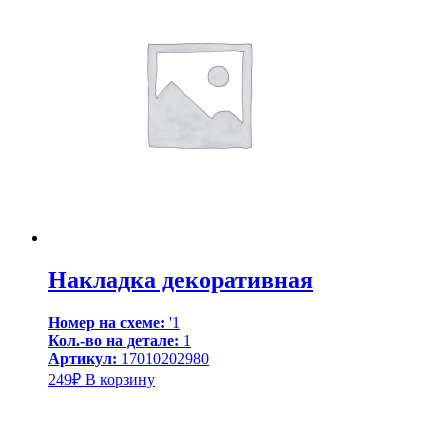
Накладка декоративная
Номер на схеме:
'1
Кол.-во на детале:
1
Артикул:
17010202980
249
₽
В корзину