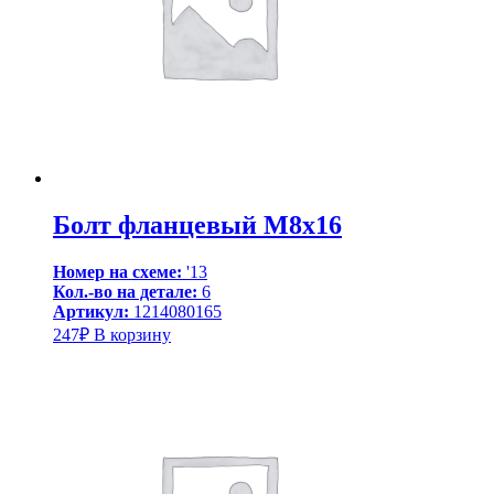
Болт фланцевый M8x16
Номер на схеме:
'13
Кол.-во на детале:
6
Артикул:
1214080165
247
₽
В корзину