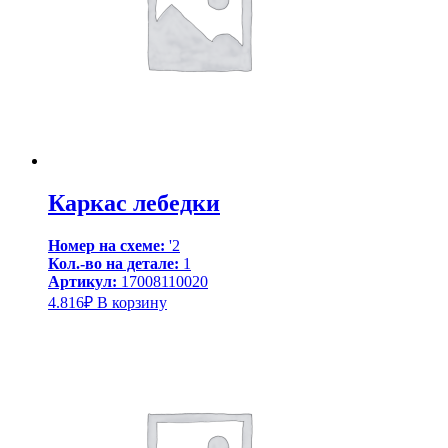
Каркас лебедки
Номер на схеме:
'2
Кол.-во на детале:
1
Артикул:
17008110020
4.816
₽
В корзину