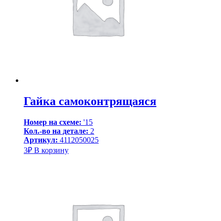
Гайка самоконтрящаяся
Номер на схеме:
'15
Кол.-во на детале:
2
Артикул:
4112050025
3
₽
В корзину