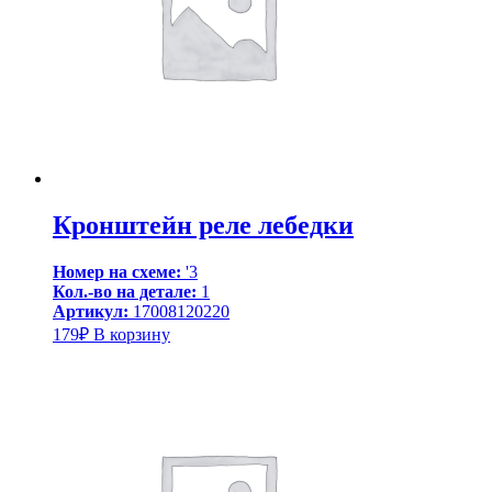
Кронштейн реле лебедки
Номер на схеме:
'3
Кол.-во на детале:
1
Артикул:
17008120220
179
₽
В корзину