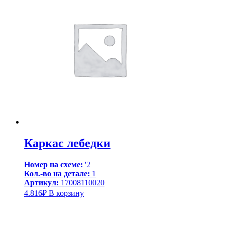
Каркас лебедки
Номер на схеме:
'2
Кол.-во на детале:
1
Артикул:
17008110020
4.816
₽
В корзину