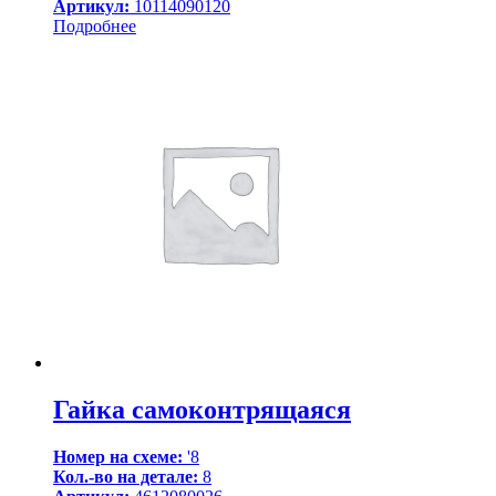
Артикул:
10114090120
Подробнее
Гайка самоконтрящаяся
Номер на схеме:
'8
Кол.-во на детале:
8