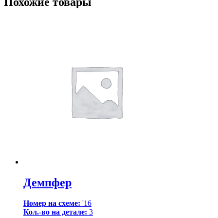
Похожие товары
Демпфер
Номер на схеме:
'16
Кол.-во на детале:
3