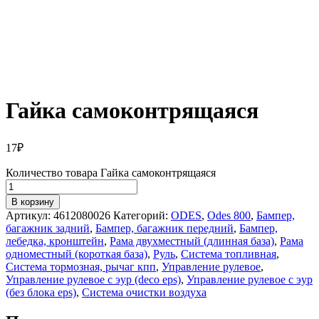
Гайка самоконтрящаяся
17
₽
Количество товара Гайка самоконтрящаяся
В корзину
Артикул:
4612080026
Категорий:
ODES
,
Odes 800
,
Бампер,
багажник задний
,
Бампер, багажник передний
,
Бампер,
лебедка, кронштейн
,
Рама двухместный (длинная база)
,
Рама
одноместный (короткая база)
,
Руль
,
Система топливная
,
Система тормозная, рычаг кпп
,
Управление рулевое
,
Управление рулевое с эур (deco eps)
,
Управление рулевое с эур
(без блока eps)
,
Система очистки воздуха