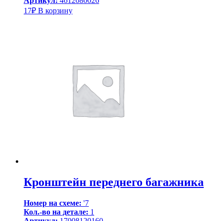
Артикул:
4612080026
17
₽
В корзину
Кронштейн переднего багажника
Номер на схеме:
'7
Кол.-во на детале:
1
Артикул:
17008120160