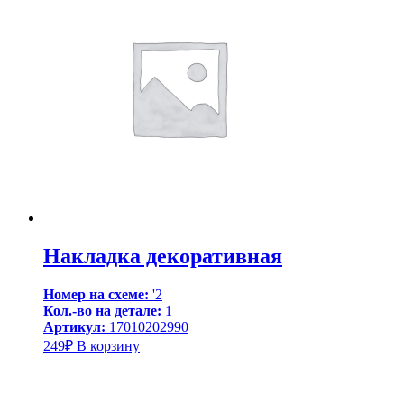
Накладка декоративная
Номер на схеме:
'2
Кол.-во на детале:
1
Артикул:
17010202990
249
₽
В корзину