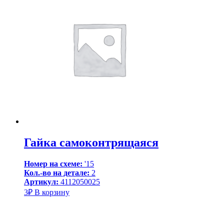
Гайка самоконтрящаяся
Номер на схеме:
'15
Кол.-во на детале:
2
Артикул:
4112050025
3
₽
В корзину