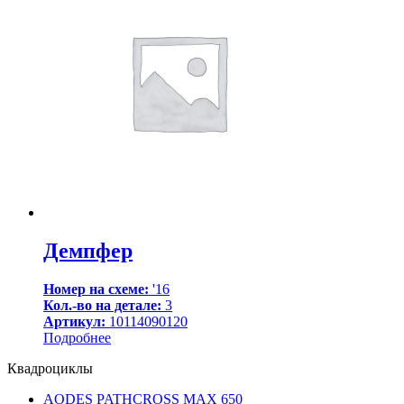
Демпфер
Номер на схеме:
'16
Кол.-во на детале:
3
Артикул:
10114090120
Подробнее
Квадроциклы
AODES PATHCROSS MAX 650